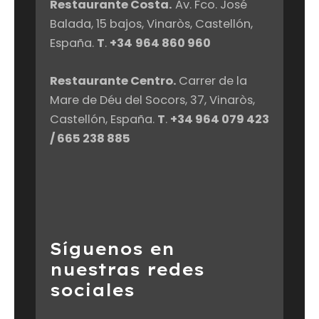
Restaurante Costa.
Av. Fco. José
Balada, 15 bajos, Vinaròs, Castellón,
España.
T
.
+34
964 860 960‬
Restaurante Centro.
Carrer de la
Mare de Déu del Socors, 37, Vinaròs,
Castellón, España.
T
.
+34
964 079 423‬
/ 665 238 885
Síguenos en
nuestras redes
sociales
F
I
Y